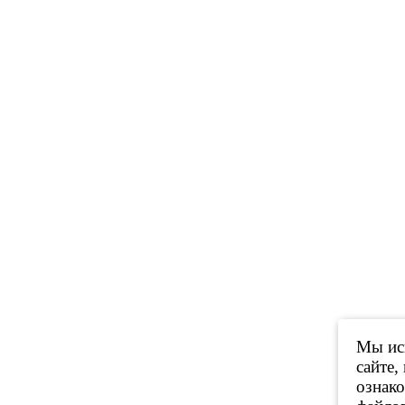
Мы исп
сайте,
ознак