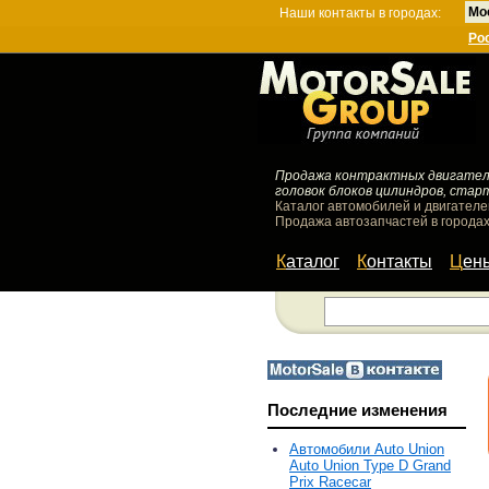
Мо
Наши контакты в городах:
Ро
Продажа контрактных двигателей
головок блоков цилиндров, стар
Каталог автомобилей и двигателе
Продажа автозапчастей в городах
Каталог
Контакты
Цен
Последние изменения
Автомобили Auto Union
Auto Union Type D Grand
Prix Racecar