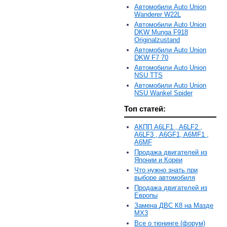
Автомобили Auto Union
Wanderer W22L
Автомобили Auto Union
DKW Munga F918
Originalzustand
Автомобили Auto Union
DKW F7 70
Автомобили Auto Union
NSU TTS
Автомобили Auto Union
NSU Wankel Spider
Топ статей:
АКПП A6LF1 , A6LF2 ,
A6LF3 , A6GF1, A6MF1 ,
A6MF
Продажа двигателей из
Японии и Кореи
Что нужно знать при
выборе автомобиля
Продажа двигателей из
Европы
Замена ДВС К8 на Мазде
MX3
Все о тюнинге (форум)