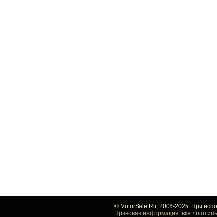
© MotorSale.Ru, 2006-2025. При исп
Правовая информация: все логотипы