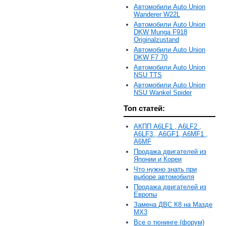
Автомобили Auto Union
Wanderer W22L
Автомобили Auto Union
DKW Munga F918
Originalzustand
Автомобили Auto Union
DKW F7 70
Автомобили Auto Union
NSU TTS
Автомобили Auto Union
NSU Wankel Spider
Топ статей:
АКПП A6LF1 , A6LF2 ,
A6LF3 , A6GF1, A6MF1 ,
A6MF
Продажа двигателей из
Японии и Кореи
Что нужно знать при
выборе автомобиля
Продажа двигателей из
Европы
Замена ДВС К8 на Мазде
MX3
Все о тюнинге (форум)