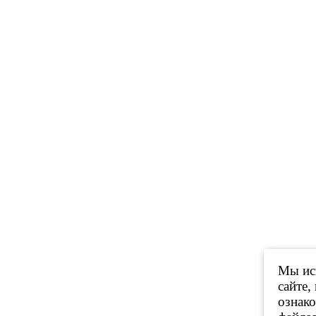
Мы исп
сайте,
ознак