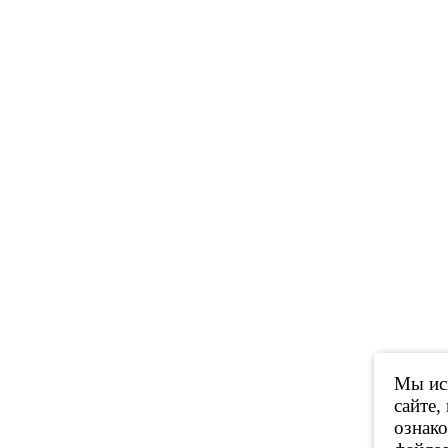
Мы исп
сайте,
ознак