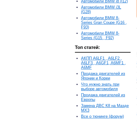
Автомобили BMW i8 (l12)
Автомобили BMW i3L
(G28)
Автомобили BMW 8-
Series Gran Coupe (G16 ,
F93)
Автомобили BMW 8-
Series (G15 , F92)
Топ статей:
АКПП A6LF1 , A6LF2 ,
A6LF3 , A6GF1, A6MF1 ,
A6MF
Продажа двигателей из
Японии и Кореи
Что нужно знать при
выборе автомобиля
Продажа двигателей из
Европы
Замена ДВС К8 на Мазде
MX3
Все о тюнинге (форум)