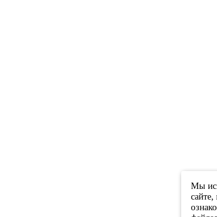
Мы исп
сайте,
ознак