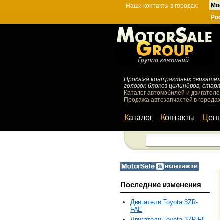
Мо
Наши контакты в городах:
Ро
Продажа контрактных двигателей
головок блоков цилиндров, стар
Каталог автомобилей и двигателе
Продажа автозапчастей в городах
Каталог
Контакты
Цен
Последние изменения
Двигатели Toyota 3ZR-
FAE
Двигатели Toyota 3ZR-FE