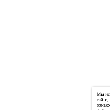
Мы исп
сайте,
ознак