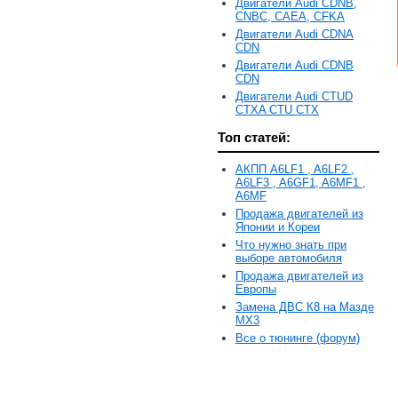
Двигатели Audi CDNB,
CNBC, CAEA, CFKA
Двигатели Audi CDNA
CDN
Двигатели Audi CDNB
CDN
Двигатели Audi CTUD
CTXA CTU CTX
Топ статей:
АКПП A6LF1 , A6LF2 ,
A6LF3 , A6GF1, A6MF1 ,
A6MF
Продажа двигателей из
Японии и Кореи
Что нужно знать при
выборе автомобиля
Продажа двигателей из
Европы
Замена ДВС К8 на Мазде
MX3
Все о тюнинге (форум)