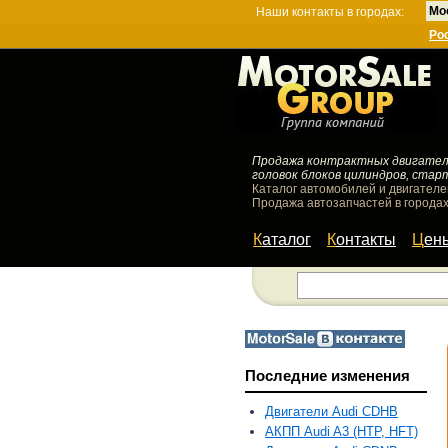
Мо
Наши контакты в городах:
Ро
Продажа контрактных двигателей
головок блоков цилиндров, стар
Каталог автомобилей и двигателе
Продажа автозапчастей в городах
Каталог
Контакты
Цен
Последние изменения
Двигатели Audi CDHB
АКПП Audi A3 (HTP, HFT)