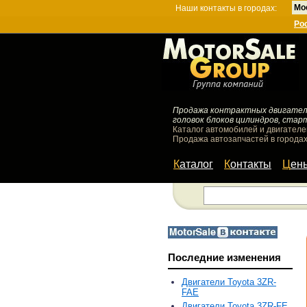
Мо
Наши контакты в городах:
Ро
Продажа контрактных двигателей
головок блоков цилиндров, стар
Каталог автомобилей и двигателе
Продажа автозапчастей в городах
Каталог
Контакты
Цен
Последние изменения
Двигатели Toyota 3ZR-
FAE
Двигатели Toyota 3ZR-FE