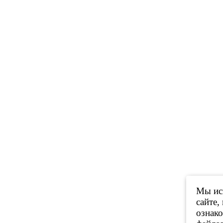
Мы исп
сайте,
ознак