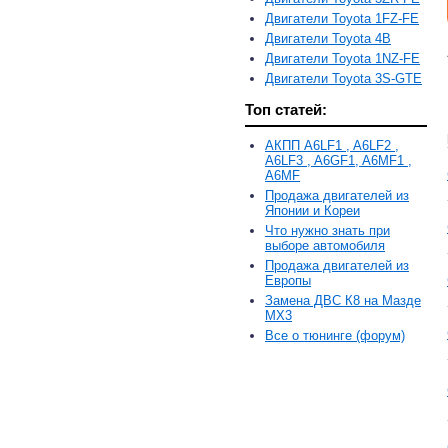
Двигатели Toyota 1FZ-FE
Двигатели Toyota 4B
Двигатели Toyota 1NZ-FE
Двигатели Toyota 3S-GTE
Топ статей:
АКПП A6LF1 , A6LF2 ,
A6LF3 , A6GF1, A6MF1 ,
A6MF
Продажа двигателей из
Японии и Кореи
Что нужно знать при
выборе автомобиля
Продажа двигателей из
Европы
Замена ДВС К8 на Мазде
MX3
Все о тюнинге (форум)