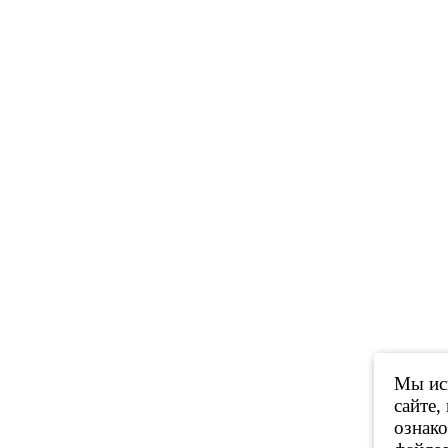
Мы исп
сайте,
ознак