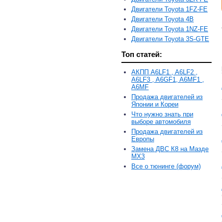
Двигатели Toyota 1FZ-FE
Двигатели Toyota 4B
Двигатели Toyota 1NZ-FE
Двигатели Toyota 3S-GTE
Топ статей:
АКПП A6LF1 , A6LF2 ,
A6LF3 , A6GF1, A6MF1 ,
A6MF
Продажа двигателей из
Японии и Кореи
Что нужно знать при
выборе автомобиля
Продажа двигателей из
Европы
Замена ДВС К8 на Мазде
MX3
Все о тюнинге (форум)