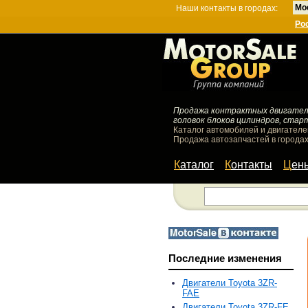
Мо
Наши контакты в городах:
Ро
Продажа контрактных двигателей
головок блоков цилиндров, стар
Каталог автомобилей и двигателе
Продажа автозапчастей в городах
Каталог
Контакты
Цен
Последние изменения
Двигатели Toyota 3ZR-
FAE
Двигатели Toyota 3ZR-FE